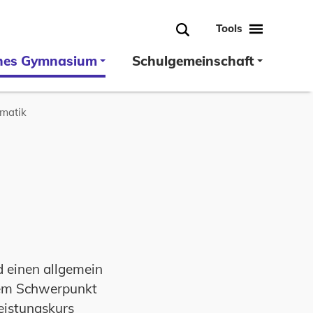
Tools
Suche
hes Gymnasium
Schulgemeinschaft
matik
d einen allgemein
dem Schwerpunkt
eistungskurs