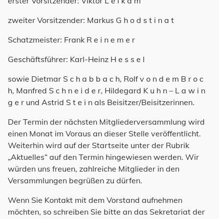
erster Vorsitzender: Viktor L e i k a m
zweiter Vorsitzender: Markus G h o d s t i n a t
Schatzmeister: Frank R e i n e m e r
Geschäftsführer: Karl-Heinz H e s s e l
sowie Dietmar S c h a b b a c h, Rolf v o n d e m B r o c
h, Manfred S c h n e i d e r, Hildegard K u h n – L a w i n
g e r und Astrid S t e i n als Beisitzer/Beisitzerinnen.
Der Termin der nächsten Mitgliederversammlung wird
einen Monat im Voraus an dieser Stelle veröffentlicht.
Weiterhin wird auf der Startseite unter der Rubrik
„Aktuelles“ auf den Termin hingewiesen werden. Wir
würden uns freuen, zahlreiche Mitglieder in den
Versammlungen begrüßen zu dürfen.
Wenn Sie Kontakt mit dem Vorstand aufnehmen
möchten, so schreiben Sie bitte an das Sekretariat der