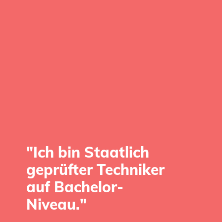
"Ich bin Staatlich
geprüfter Techniker
"Meinen Job für die
auf Bachelor-
Zukunft absichern."
Niveau."