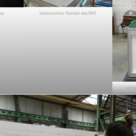
kollaborativer Roboter des BNT
ker
selb