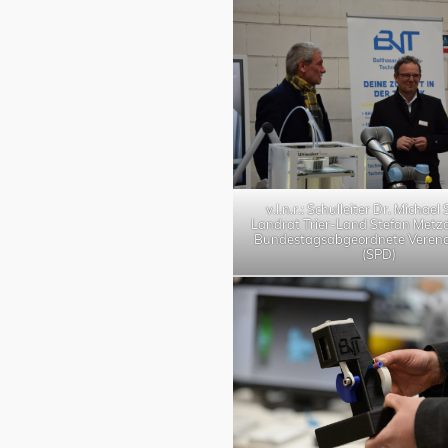
v.l.n.r.: Schulleiter Dr. Michael
Landrat Trier-Land Stefan Metzd
Bundestagsabgeordnete Veren
(SPD)