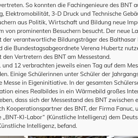
 vertreten. So konnten die Fachingenieure des BNT 
g, Elektromobilität, 3-D Druck und Technische Geb
chern aus Politik, Wirtschaft und Bildung neue Imp
 von prominenten Besuchern besucht. Der neue La
t der verantwortliche Bildungsträger des Balthas
d die Bundestagsabgeordnete Verena Hubertz nutze
t den Vertretern des BNT am Messestand.
1 und 12 verbrachten jeweils einen Tag auf dem Me
en. Einige Schülerinnen unter Schüler der Jahrgang
 Messe in Eigeninitiative. In der gesamten Schüler
tion eines Realbildes in ein Wärmebild großes Inte
leben, dass sich der Messestand des BNT zwischen 
h Kooperationspartner des BNT, der Firma Fanuc, 
e „BNT-KI-Labor“ (Künstliche Intelligenz) dem Deut
nstliche Intelligenz, befand.