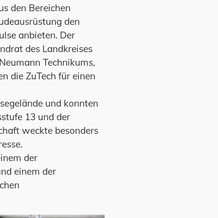
aus den Bereichen
äudeausrüstung den
ulse anbieten. Der
ndrat des Landkreises
ar Neumann Technikums,
n die ZuTech für einen
ssegelände und konnten
sstufe 13 und der
schaft weckte besonders
resse.
einem der
und einem der
schen