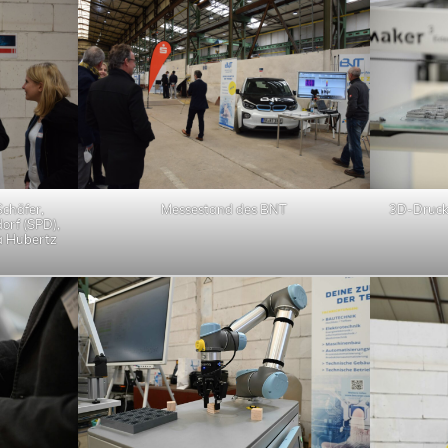
 Schäfer,
Messestand des BNT
3D-Drucke
orf (SPD),
a Hubertz