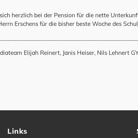
ich herzlich bei der Pension für die nette Unterkunf
errn Erschens für die bisher beste Woche des Schul
_____________________________________________
diateam Elijah Reinert, Janis Heiser, Nils Lehnert G
Links