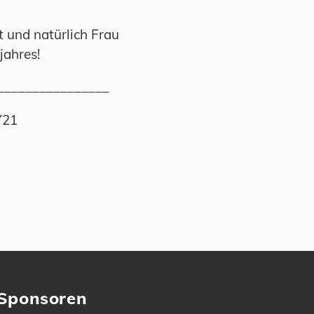
t und natürlich Frau
jahres!
________________
Y21
Sponsoren