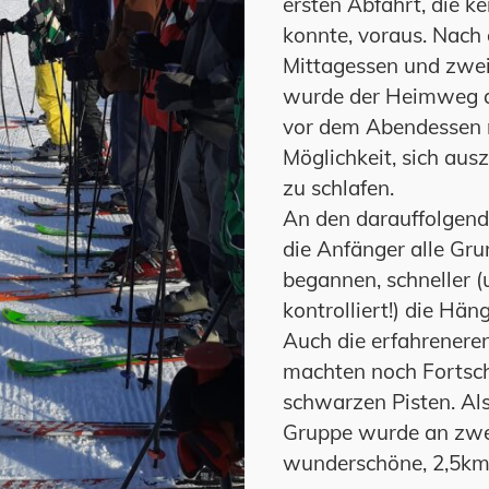
ersten Abfahrt, die k
konnte, voraus. Nach
Mittagessen und zwei
wurde der Heimweg a
vor dem Abendessen n
Möglichkeit, sich au
zu schlafen.
An den darauffolgend
die Anfänger alle Gr
begannen, schneller (
kontrolliert!) die Hä
Auch die erfahreneren
machten noch Fortsch
schwarzen Pisten. Al
Gruppe wurde an zwe
wunderschöne, 2,5km 