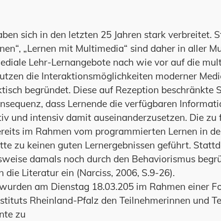
ben sich in den letzten 25 Jahren stark verbreitet. 
rnen“, „Lernen mit Multimedia“ sind daher in aller M
mediale Lehr-Lernangebote nach wie vor auf die mul
tzen die Interaktionsmöglichkeiten moderner Medien
ktisch begründet. Diese auf Rezeption beschränkte 
nsequenz, dass Lernende die verfügbaren Informatio
tiv und intensiv damit auseinanderzusetzen. Die zu 
bereits im Rahmen vom programmierten Lernen in d
te zu keinen guten Lernergebnissen geführt. Stattd
nsweise damals noch durch den Behaviorismus begrü
n die Literatur ein (Narciss, 2006, S.9-26).
 wurden am Dienstag 18.03.205 im Rahmen einer Fo
tituts Rheinland-Pfalz den Teilnehmerinnen und T
nte zu