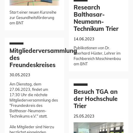
Research
Start einer neuen Kursreihe
Balthasar-
zur Gesundheitsförderung
Neumann-
am BNT
Technikum Trier
14.06.2023
Publikationen von Dr.
Mitgliederversammlung
Eberhard Hüster, Lehrer im
des
Fachbereich Maschinenbau
Freundeskreises
am BNT
30.05.2023
Am Dienstag, dem
27.06.2023, findet um
Besuch TGA an
17:30 Uhr die nächste
der Hochschule
Mitgliederversammlung des
Trier
"Freundeskreis des
Balthasar-Neumann-
25.05.2023
Technikums e.V." statt.
Alle Mitglieder sind hierzu
herzlichst eingeladen.