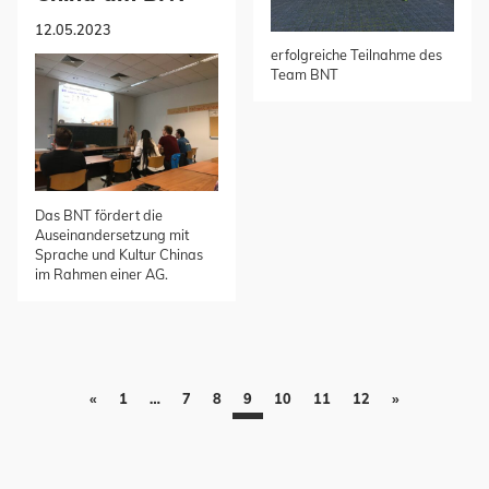
12.05.2023
erfolgreiche Teilnahme des
Team BNT
Das BNT fördert die
Auseinandersetzung mit
Sprache und Kultur Chinas
im Rahmen einer AG.
«
1
…
7
8
9
10
11
12
»